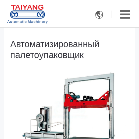

Aвтоматизированный
палетоупаковщик