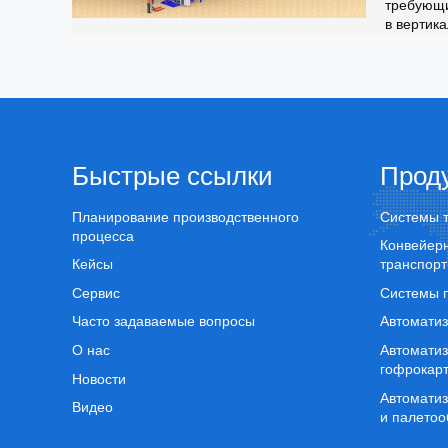
требующ
в вертик
как печат
высечки и
Быстрые ссылки
Прод
Планирование производственного
Системы т
процесса
Конвейер
Кейсы
транспорт
Сервис
Системы п
Часто задаваемые вопросы
Автомати
О нас
Автомати
гофрокар
Новости
Автомати
Видео
и палетоо