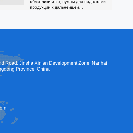
обмотчики и т.п, нужны для подготовки
продукции к дальнейшей
транспортировке на места продажи.
nd Road, Jinsha Xin'an Development Zone, Nanhai
angdong Province, China
com