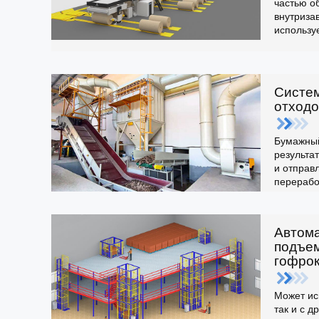
частью о
внутриза
использу
к оборуд
гофрокар
эффектив
транспор
Систе
отходо
Бумажный
результа
и отправ
перерабо
Автом
подъем
гофро
Может ис
так и с 