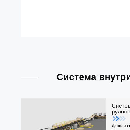
Система внутр
Систе
рулон
Данная с